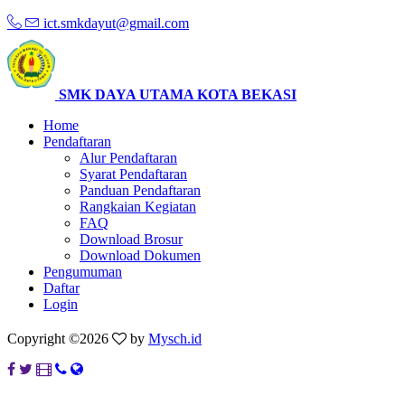
ict.smkdayut@gmail.com
SMK DAYA UTAMA KOTA BEKASI
Home
Pendaftaran
Alur Pendaftaran
Syarat Pendaftaran
Panduan Pendaftaran
Rangkaian Kegiatan
FAQ
Download Brosur
Download Dokumen
Pengumuman
Daftar
Login
Copyright ©
2026
by
Mysch.id