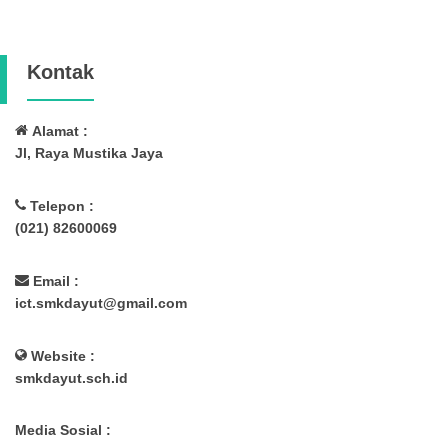
Kontak
Alamat :
Jl, Raya Mustika Jaya
Telepon :
(021) 82600069
Email :
ict.smkdayut@gmail.com
Website :
smkdayut.sch.id
Media Sosial :