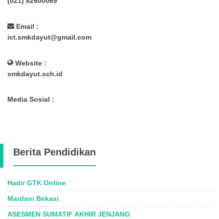
(021) 82600069
Email :
ict.smkdayut@gmail.com
Website :
smkdayut.sch.id
Media Sosial :
Berita Pendidikan
Hadir GTK Online
Mardani Bekasi
ASESMEN SUMATIF AKHIR JENJANG